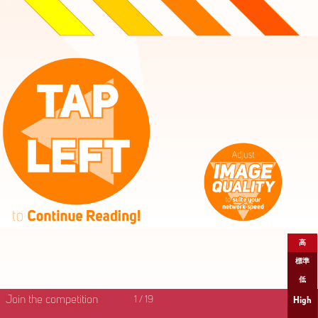
高
標準
低
Join the competition
1
/
19
High