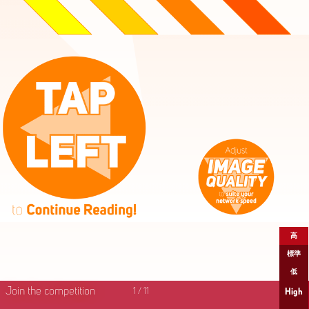
高
標準
低
Join the competition
1
/
11
High