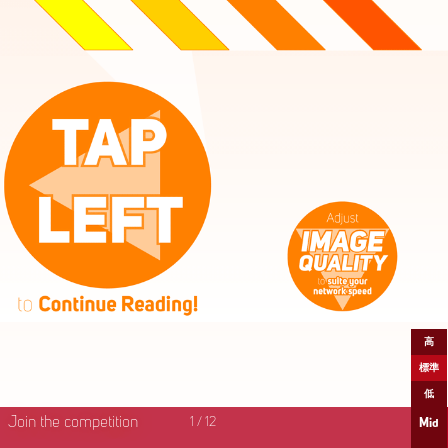
高
標準
低
Join the competition
1
/
12
Mid