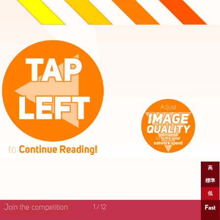
高
標準
低
Join the competition
1
/
12
Fast